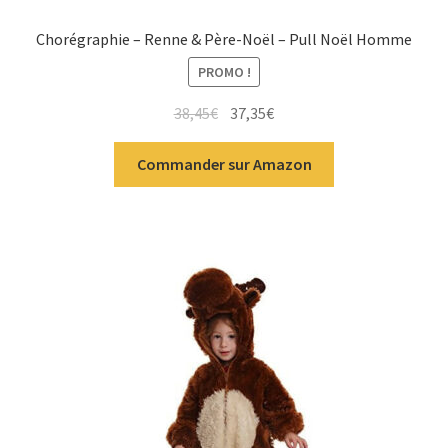
Chorégraphie – Renne & Père-Noël – Pull Noël Homme
PROMO !
38,45
€
37,35
€
Commander sur Amazon