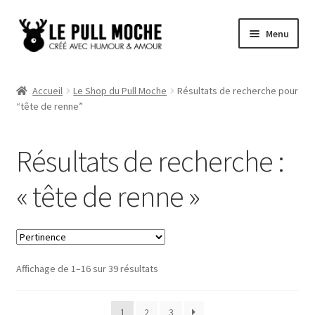
Aller
Aller
Menu
à
au
la
contenu
Pull de Noël
navigation
Accueil
Le Shop du Pull Moche
Résultats de recherche pour
“tête de renne”
Pull Noël Femme
Pull Noël Homme
Résultats de recherche :
Pull Enfant
« tête de renne »
Pull Noël Promo
Affichage de 1–16 sur 39 résultats
1
2
3