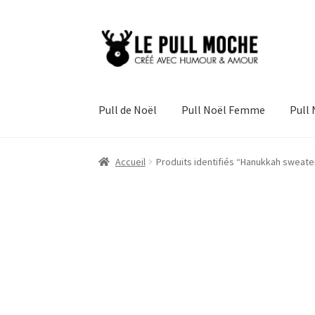
Aller
Aller
à
au
la
contenu
navigation
Pull de Noël
Pull Noël Femme
Pull
Accueil
Produits identifiés “Hanukkah sweate