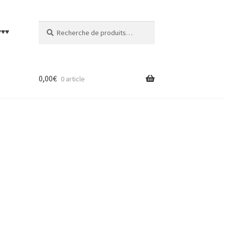
Recherche
Recherche
♥♥♥
pour :
0,00
€
0 article