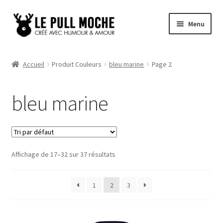
Aller
Aller
Menu
à
au
la
contenu
Pull de Noël
navigation
Accueil
Produit Couleurs
bleu marine
Page 2
Pull Noël Femme
bleu marine
Pull Noël Homme
Pull Enfant
Affichage de 17–32 sur 37 résultats
Pull Noël Promo
1
2
3