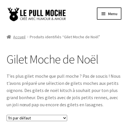
Aller
Aller
Menu
à
au
la
contenu
Pull de Noël
navigation
Accueil
Produits identifiés “Gilet Moche de Noël”
Pull Noël Femme
Gilet Moche de Noël
Pull Noël Homme
Pull Enfant
T’es plus gilet moche que pull moche ? Pas de soucis ! Nous
t’avons préparé une sélection de gilets moches aux petits
Pull Noël Promo
oignons. Des gilets de noël kitsch à souhait pour ton plus
grand bonheur. Des gilets avec de jolis petits rennes, avec
un joli nœud pap ou encore des gilets en lasagnes.