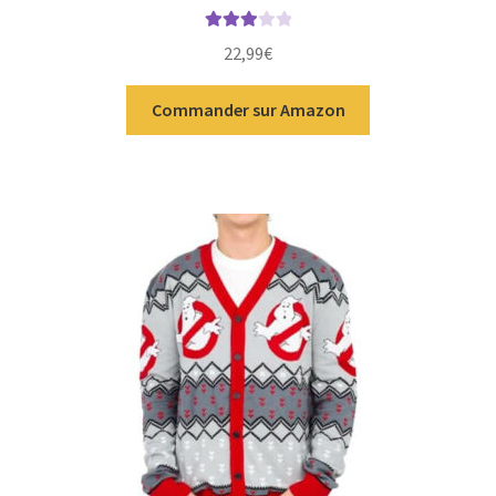
Note
22,99
€
3.00
sur
5
Commander sur Amazon