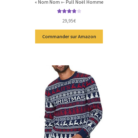
« Nom Nom »- Pull Noël Homme
Note
4.00
29,95
€
sur 5
Commander sur Amazon