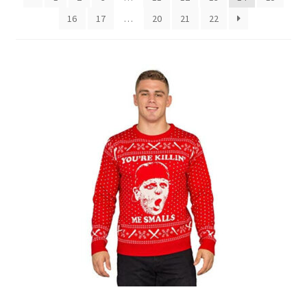
16
17
…
20
21
22