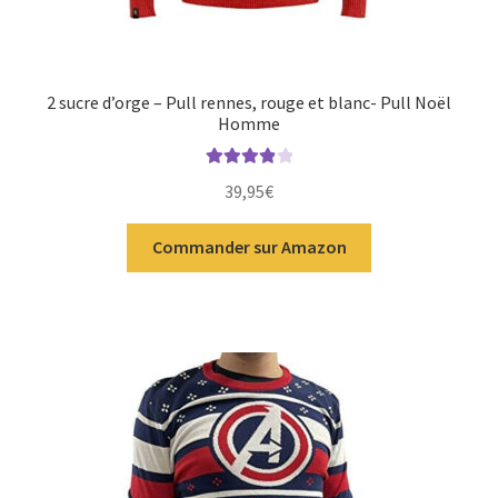
2 sucre d’orge – Pull rennes, rouge et blanc- Pull Noël
Homme
Note
4.00
39,95
€
sur 5
Commander sur Amazon