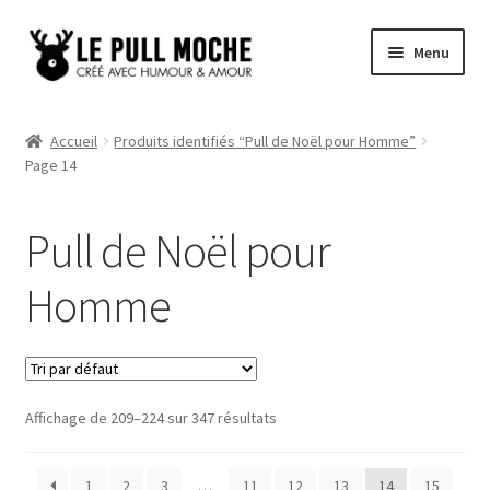
Aller
Aller
Menu
à
au
la
contenu
Pull de Noël
navigation
Accueil
Produits identifiés “Pull de Noël pour Homme”
Page 14
Pull Noël Femme
Pull Noël Homme
Pull de Noël pour
Pull Enfant
Homme
Pull Noël Promo
Affichage de 209–224 sur 347 résultats
1
2
3
…
11
12
13
14
15