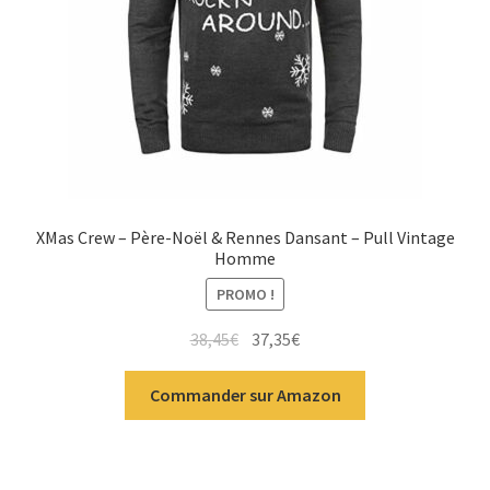
XMas Crew – Père-Noël & Rennes Dansant – Pull Vintage
Homme
PROMO !
38,45
€
37,35
€
Commander sur Amazon