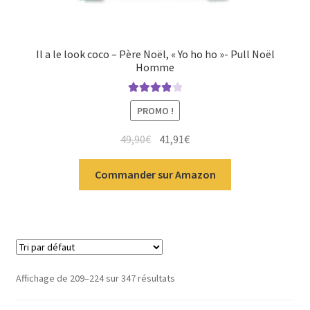
Il a le look coco – Père Noël, « Yo ho ho »- Pull Noël
Homme
Note
4.00
PROMO !
sur 5
49,90
€
41,91
€
Commander sur Amazon
Affichage de 209–224 sur 347 résultats