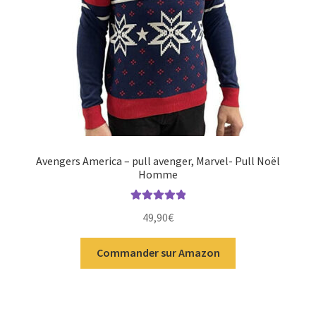
Avengers America – pull avenger, Marvel- Pull Noël
Homme
Note
5.00
sur
49,90
€
5
Commander sur Amazon