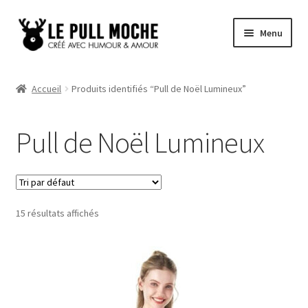
Aller
Aller
Menu
à
au
la
contenu
Pull de Noël
navigation
Accueil
Produits identifiés “Pull de Noël Lumineux”
Pull Noël Femme
Pull de Noël Lumineux
Pull Noël Homme
Pull Enfant
15 résultats affichés
Pull Noël Promo