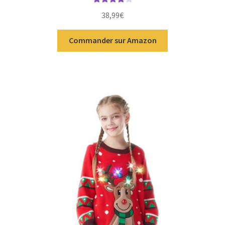
Note
4.00
38,99
€
sur 5
Commander sur Amazon