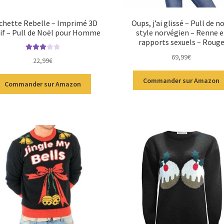
chette Rebelle – Imprimé 3D
Oups, j’ai glissé – Pull de n
if – Pull de Noël pour Homme
style norvégien – Renne e
rapports sexuels – Roug
69,99
€
Note
22,99
€
3.00
sur
5
Commander sur Amazon
Commander sur Amazon