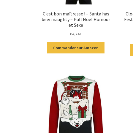
C’est bon maîtresse ! – Santa has
Clo
been naughty – Pull Noël Humour
Fest
et Sexe
64,74
€
Commander sur Amazon