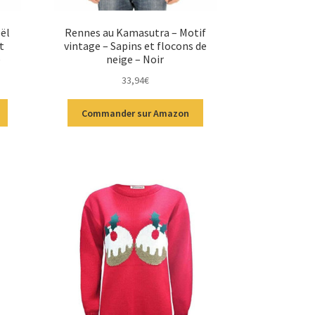
oël
Rennes au Kamasutra – Motif
t
vintage – Sapins et flocons de
e
neige – Noir
33,94
€
Commander sur Amazon