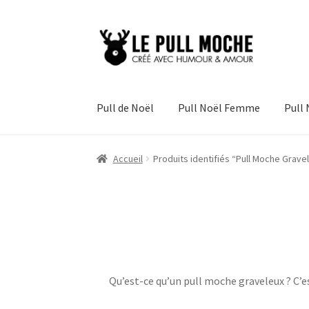
Aller
Aller
à
au
la
contenu
navigation
Pull de Noël
Pull Noël Femme
Pull
Accueil
Produits identifiés “Pull Moche Grave
Qu’est-ce qu’un pull moche graveleux ? C’e