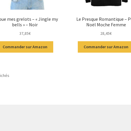
oue mes grelots – « Jingle my
Le Presque Romantique – P
bells » – Noir
Noël Moche Femme
37,85
€
28,45
€
Commander sur Amazon
Commander sur Amazon
fichés