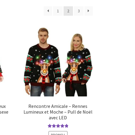
1
2
3
eux
Rencontre Amicale – Rennes
isexe
Lumineux et Moche – Pull de Noël
avec LED
Note
5.00
sur
PROMO !