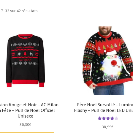
17–32 sur 42 résultats
sion Rouge et Noir – AC Milan
Père Noël Survolté – Lumin
 Fête – Pull de Noël Officiel
Flashy – Pull de Noël LED Un
Unisexe
36,30
€
Note
4.00
38,99
€
sur 5