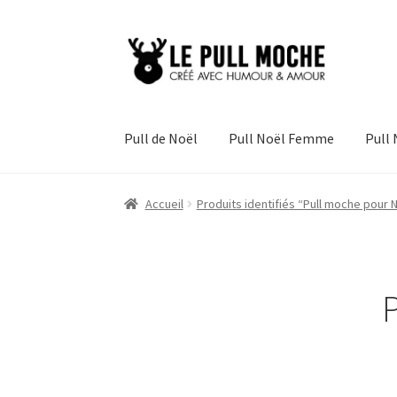
Aller
Aller
à
au
la
contenu
navigation
Pull de Noël
Pull Noël Femme
Pull
Accueil
Produits identifiés “Pull moche pour 