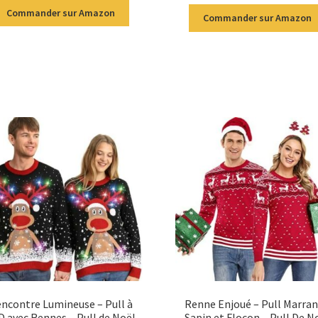
Commander sur Amazon
Commander sur Amazon
ncontre Lumineuse – Pull à
Renne Enjoué – Pull Marran
D avec Rennes – Pull de Noël
Sapin et Flocon – Pull De N