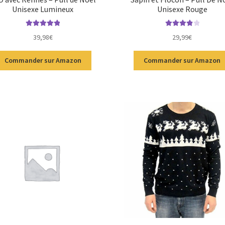
Unisexe Lumineux
Unisexe Rouge
Note
5.00
sur
Note
4.00
39,98
€
29,99
€
5
sur 5
Commander sur Amazon
Commander sur Amazon