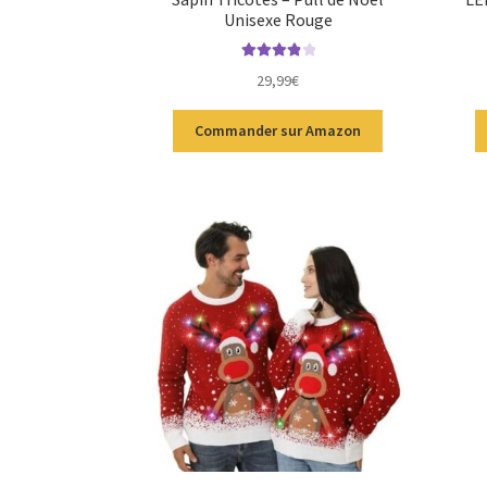
Unisexe Rouge
Note
4.00
29,99
€
sur 5
Commander sur Amazon