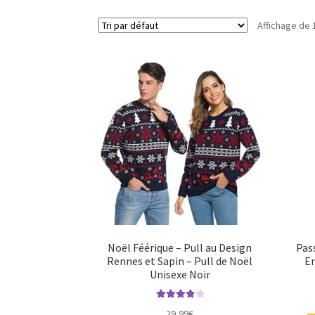
Affichage de 
Noël Féérique – Pull au Design
Pas
Rennes et Sapin – Pull de Noël
En
Unisexe Noir
Note
4.00
29,99
€