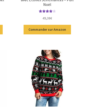
Noël
Note
4.00
49,38
€
sur 5
Commander sur Amazon