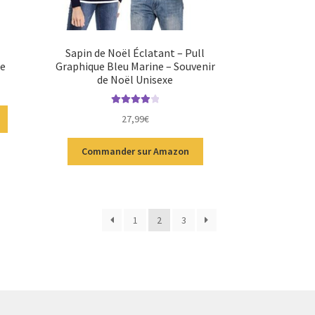
Sapin de Noël Éclatant – Pull
te
Graphique Bleu Marine – Souvenir
de Noël Unisexe
Note
4.00
27,99
€
sur 5
Commander sur Amazon
1
2
3