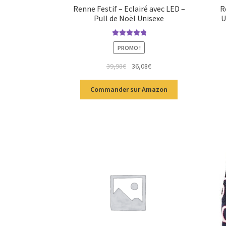
Renne Festif – Eclairé avec LED –
R
Pull de Noël Unisexe
U
Note
5.00
sur
PROMO !
5
39,98
€
36,08
€
Commander sur Amazon