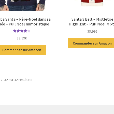
ba Santa – Père-Noël dans sa
Santa’s Belt – Mistletoe
ée – Pull Noël humoristique
Highlight – Pull Noël Mix
39,99
€
Note
4.00
38,99
€
sur 5
Commander sur Amazon
Commander sur Amazon
17–32 sur 42 résultats