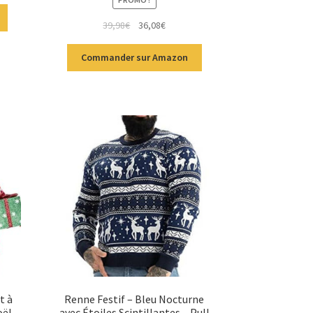
5
39,98
€
36,08
€
Commander sur Amazon
t à
Renne Festif – Bleu Nocturne
oël
avec Étoiles Scintillantes – Pull