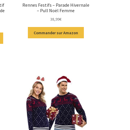
tif
Rennes Festifs – Parade Hivernale
 de
– Pull Noël Femme
38,99
€
Commander sur Amazon