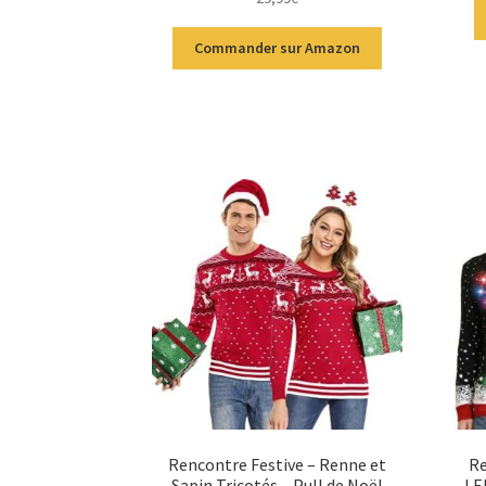
sur 5
Commander sur Amazon
Rencontre Festive – Renne et
Re
Sapin Tricotés – Pull de Noël
LE