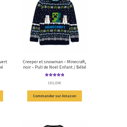
vert
Creeper et snowman – Minecraft,
bé
noir – Pull de Noël Enfant / Bébé
Note
5.00
sur
183,03
€
5
Commander sur Amazon