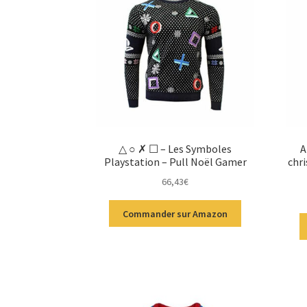
△ ○ ✗ ☐ – Les Symboles
A
Playstation – Pull Noël Gamer
chri
66,43
€
Commander sur Amazon