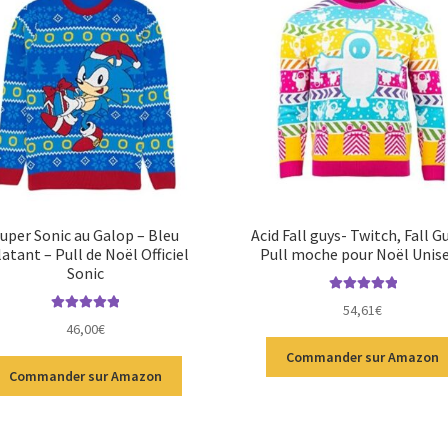
uper Sonic au Galop – Bleu
Acid Fall guys- Twitch, Fall G
latant – Pull de Noël Officiel
Pull moche pour Noël Unis
Sonic
Note
5.00
sur
54,61
€
Note
5.00
sur
5
46,00
€
5
Commander sur Amazon
Commander sur Amazon