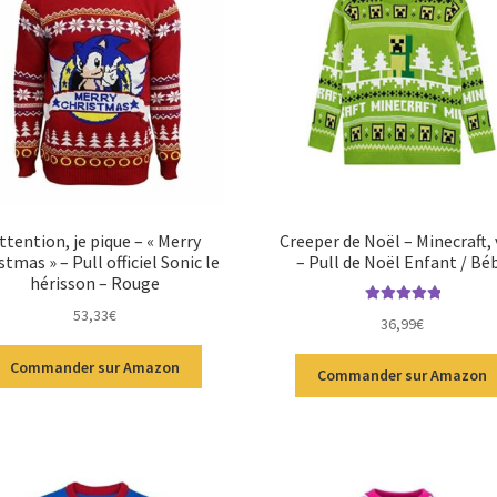
ttention, je pique – « Merry
Creeper de Noël – Minecraft, 
stmas » – Pull officiel Sonic le
– Pull de Noël Enfant / Bé
hérisson – Rouge
53,33
€
Note
5.00
sur
36,99
€
5
Commander sur Amazon
Commander sur Amazon