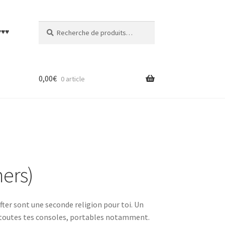
Recherche
Recherche
♥♥♥
pour :
0,00
€
0 article
mers)
fter sont une seconde religion pour toi. Un
our toutes tes consoles, portables notamment.