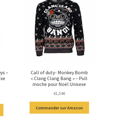
uys –
Call of duty- Monkey Bomb
exe
« Clang Clang Bang » – Pull
moche pour Noël Unisexe
41,54
€
Commander sur Amazon