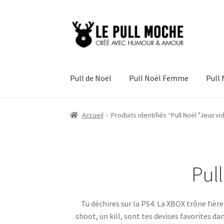
Aller
Aller
à
au
la
contenu
navigation
Pull de Noël
Pull Noël Femme
Pull
Accueil
Produits identifiés “Pull Noël "Jeux v
Pull
Tu déchires sur la PS4. La XBOX trône fièr
shoot, un kill, sont tes devises favorites d