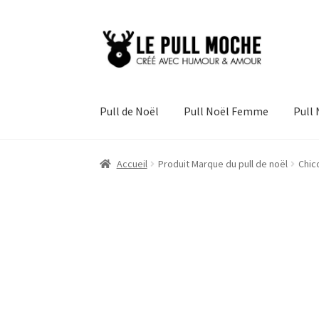
Aller
Aller
à
au
la
contenu
navigation
Pull de Noël
Pull Noël Femme
Pull
Accueil
Produit Marque du pull de noël
Chico