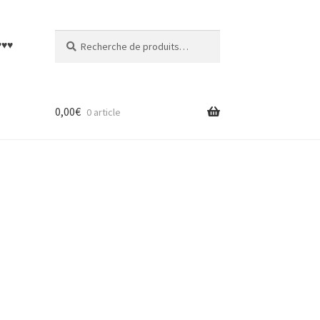
Recherche
Recherche
♥♥♥
pour :
0,00
€
0 article