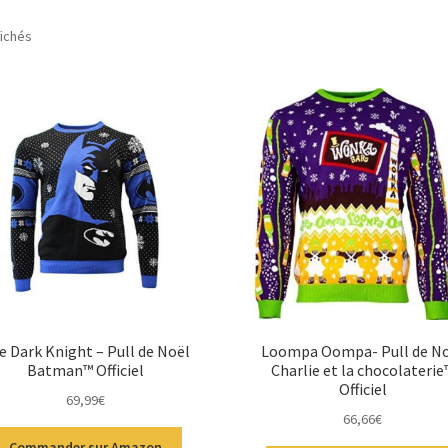
fichés
e Dark Knight – Pull de Noël
Loompa Oompa- Pull de N
Batman™ Officiel
Charlie et la chocolaterie
Officiel
69,99
€
66,66
€
Commander sur Amazon