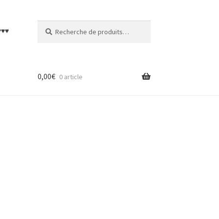
Recherche
Recherche
♥♥♥
pour :
0,00
€
0 article