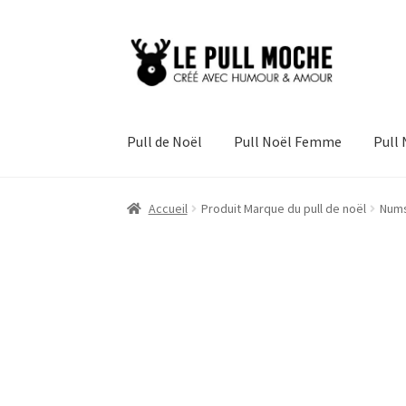
Aller
Aller
à
au
la
contenu
navigation
Pull de Noël
Pull Noël Femme
Pull
Accueil
Produit Marque du pull de noël
Nums