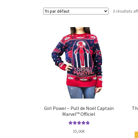
3 résultats af
Girl Power – Pull de Noël Captain
Th
Marvel™ Officiel
Note
5.00
sur
35,00
€
5