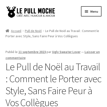
Aller
Aller
Menu
à
au
la
contenu
Pull de Noël
navigation
Accueil
Pull de Noël
Le Pull de Noël au Travail : Comment le
Porter avec Style, Sans Faire Peur à Vos Collègues
Pull Noël Femme
Pull Noël Homme
Publié le
11 septembre 2023
par
Ugly Sweater Lover
—
Laisser un
commentaire
Pull Enfant
Le Pull de Noël au Travail
: Comment le Porter avec
Pull Noël Promo
Style, Sans Faire Peur à
Vos Collègues