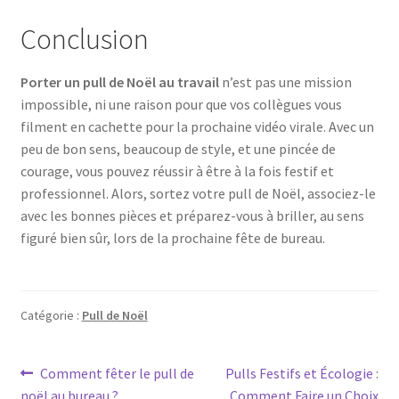
Conclusion
Porter un pull de Noël au travail
n’est pas une mission
impossible, ni une raison pour que vos collègues vous
filment en cachette pour la prochaine vidéo virale. Avec un
peu de bon sens, beaucoup de style, et une pincée de
courage, vous pouvez réussir à être à la fois festif et
professionnel. Alors, sortez votre pull de Noël, associez-le
avec les bonnes pièces et préparez-vous à briller, au sens
figuré bien sûr, lors de la prochaine fête de bureau.
Catégorie :
Pull de Noël
Navigation
Article
Article
Comment fêter le pull de
Pulls Festifs et Écologie :
précédent :
suivant :
noël au bureau ?
Comment Faire un Choix