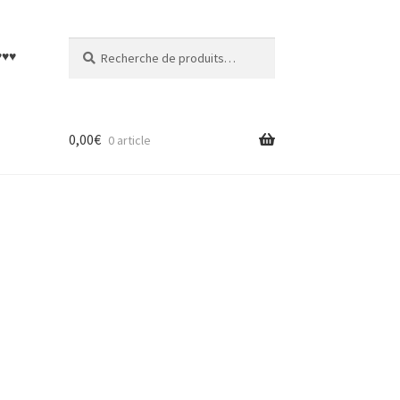
Recherche
Recherche
♥♥♥
pour :
0,00
€
0 article