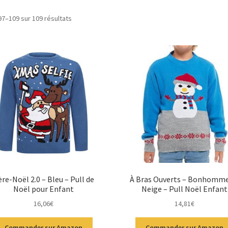
97–109 sur 109 résultats
re-Noël 2.0 – Bleu – Pull de
À Bras Ouverts – Bonhomme
Noël pour Enfant
Neige – Pull Noël Enfant
16,06
€
14,81
€
Commander sur Amazon
Commander sur Amazon