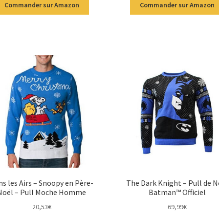
Commander sur Amazon
Commander sur Amazon
s les Airs – Snoopy en Père-
The Dark Knight – Pull de N
Noël – Pull Moche Homme
Batman™ Officiel
20,53
€
69,99
€