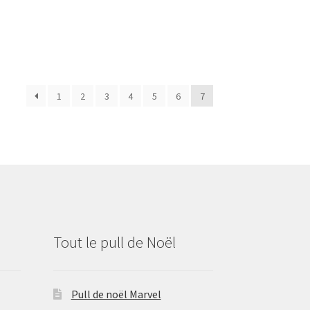
1
2
3
4
5
6
7
Tout le pull de Noël
Pull de noël Marvel