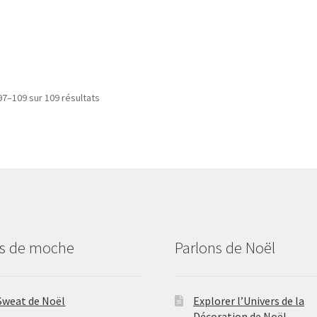
97–109 sur 109 résultats
us de moche
Parlons de Noël
Sweat de Noël
Explorer l’Univers de la
Décoration de Noël