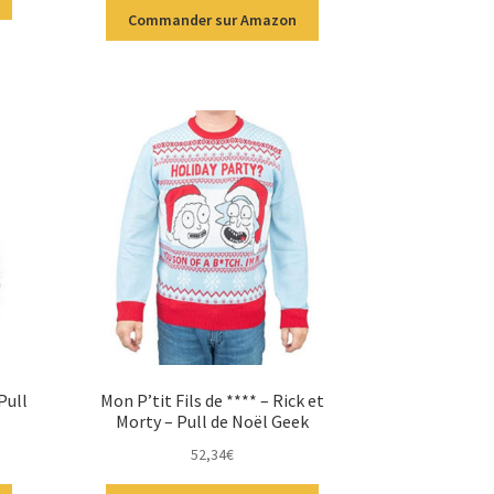
Commander sur Amazon
Pull
Mon P’tit Fils de **** – Rick et
Morty – Pull de Noël Geek
52,34
€