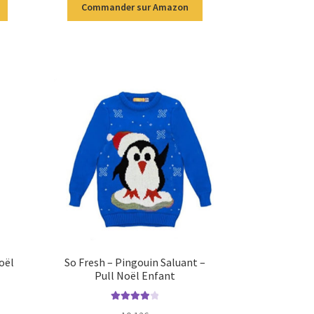
Commander sur Amazon
oël
So Fresh – Pingouin Saluant –
Pull Noël Enfant
Note
4.00