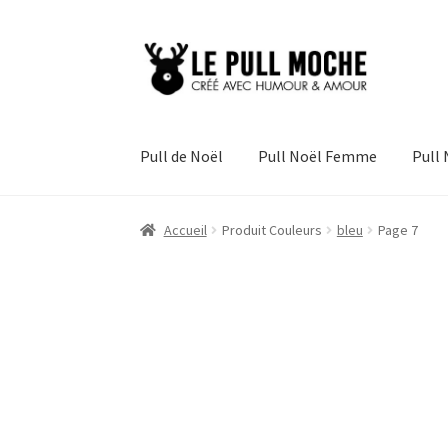
Aller
Aller
à
au
la
contenu
navigation
Pull de Noël
Pull Noël Femme
Pull
Accueil
Produit Couleurs
bleu
Page 7