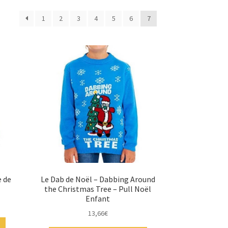
1
2
3
4
5
6
7
 de
Le Dab de Noël – Dabbing Around
the Christmas Tree – Pull Noël
Enfant
13,66
€