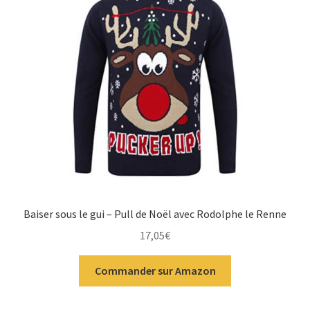
Baiser sous le gui – Pull de Noël avec Rodolphe le Renne
17,05
€
Commander sur Amazon