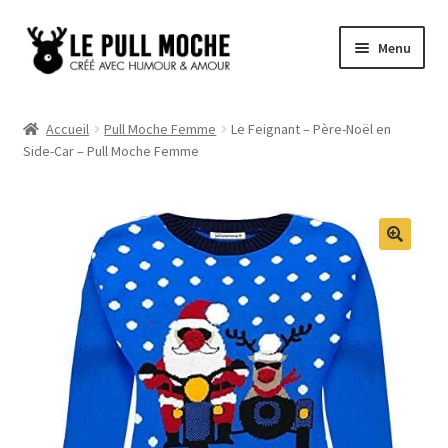
Aller
Aller
Menu
à
au
la
contenu
Pull de Noël
navigation
Accueil
Pull Moche Femme
Le Feignant – Père-Noël en
Side-Car – Pull Moche Femme
Pull Noël Femme
Pull Noël Homme
Pull Enfant
Pull Noël Promo