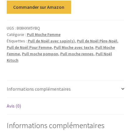
Commander sur Amazon
UGS :
B08HXW5YBQ
Catégorie :
Pull Moche Femme
Étiquettes :
Pull de Noël avec sapin(s)
,
Pull de Noël Père-Noël
,
Pull de Noël Pour Femme
,
Pull Moche avec texte
,
Pull Moche
Femme
,
Pull moche pompon
,
Pull moche rennes
,
Pull Noël
Kitsch
Informations complémentaires
Avis (0)
Informations complémentaires