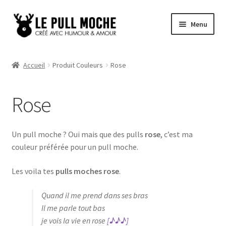
Aller
Aller
Menu
à
au
la
contenu
Pull de Noël
navigation
Accueil
Produit Couleurs
Rose
Pull Noël Femme
Rose
Pull Noël Homme
Pull Enfant
Un pull moche ? Oui mais que des pulls
rose
, c’est ma
couleur préférée pour un pull moche.
Pull Noël Promo
Les voila tes
pulls moches rose
.
Quand il me prend dans ses bras
Il me parle tout bas
je vois la vie en rose
[♪♪♪]