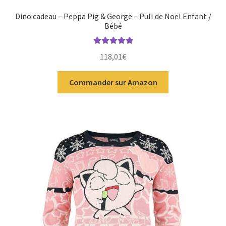
Dino cadeau – Peppa Pig & George – Pull de Noël Enfant /
Bébé
Note
5.00
sur
118,01
€
5
Commander sur Amazon