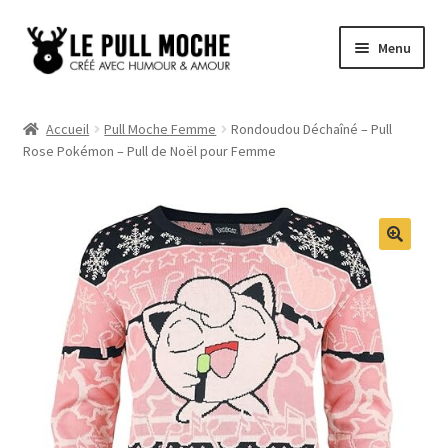
Aller
Aller
Menu
à
au
la
contenu
Pull de Noël
navigation
Accueil
Pull Moche Femme
Rondoudou Déchaîné – Pull
Rose Pokémon – Pull de Noël pour Femme
Pull Noël Femme
Pull Noël Homme
Pull Enfant
Pull Noël Promo