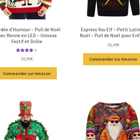
dée d’Humour – Pull de Noël
Express You Elf – Petit Luti
vec Renne en LED – Unisexe
Noël – Pull de Noël pour En
Festif et Drôle
26,49
€
Note
4.00
39,99
€
Commander sur Amazon
sur 5
Commander sur Amazon