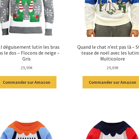
l déguisement lutin les bras
Quand le chat n’est pas là – S
s le dos – Flocons de neige –
tease de noël avec les lutin
Gris
Multicolore
29,99
€
29,69
€
Commander sur Amazon
Commander sur Amazon