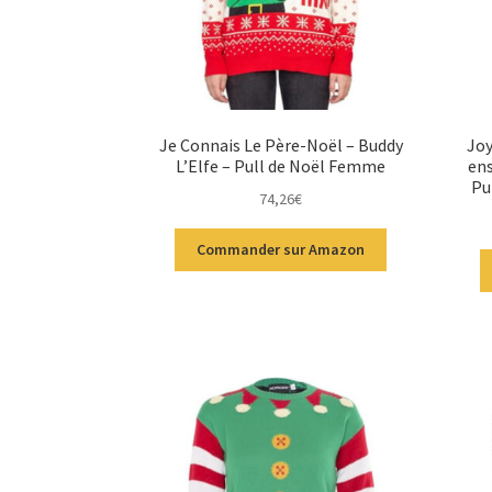
Je Connais Le Père-Noël – Buddy
Joy
L’Elfe – Pull de Noël Femme
ens
Pu
74,26
€
Commander sur Amazon