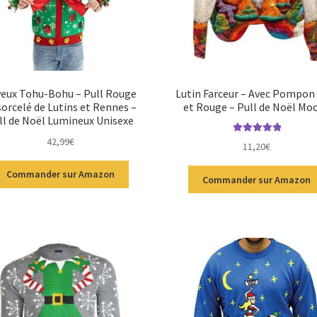
eux Tohu-Bohu – Pull Rouge
Lutin Farceur – Avec Pompon
orcelé de Lutins et Rennes –
et Rouge – Pull de Noël Mo
ll de Noël Lumineux Unisexe
42,99
€
Note
5.00
sur
11,20
€
5
Commander sur Amazon
Commander sur Amazon