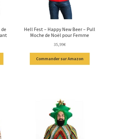
n de
Hell Fest – Happy New Beer – Pull
fant
Moche de Noël pour Femme
35,99
€
Commander sur Amazon