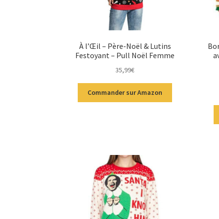
À l’Œil – Père-Noël & Lutins
Bor
Festoyant – Pull Noël Femme
a
35,99
€
Commander sur Amazon