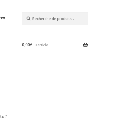
Recherche
Recherche
♥♥♥
pour :
0,00
€
0 article
tu ?