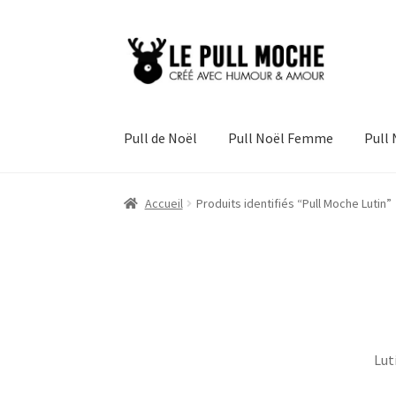
Aller
Aller
à
au
la
contenu
navigation
Pull de Noël
Pull Noël Femme
Pull
Accueil
Produits identifiés “Pull Moche Lutin”
Lut