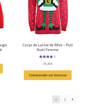
rouge
Corps de Lutine de Rêve – Pull
bé
Noël Femme
Note
4.00
29,45
€
sur 5
Commander sur Amazon
1
2