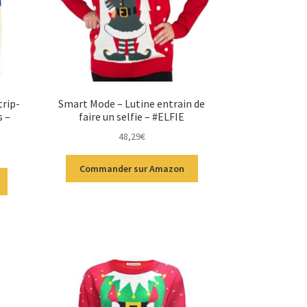
trip-
Smart Mode – Lutine entrain de
s –
faire un selfie – #ELFIE
48,29
€
Commander sur Amazon