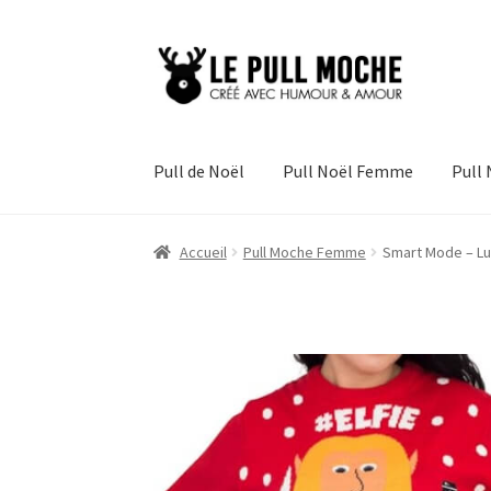
Aller
Aller
à
au
la
contenu
navigation
Pull de Noël
Pull Noël Femme
Pull
Accueil
Pull Moche Femme
Smart Mode – Lut