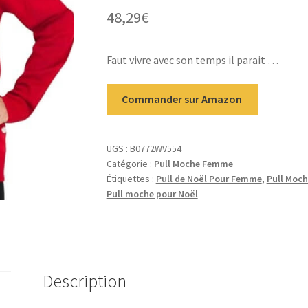
48,29
€
Faut vivre avec son temps il parait …
Commander sur Amazon
UGS :
B0772WV554
Catégorie :
Pull Moche Femme
Étiquettes :
Pull de Noël Pour Femme
,
Pull Moc
Pull moche pour Noël
Description