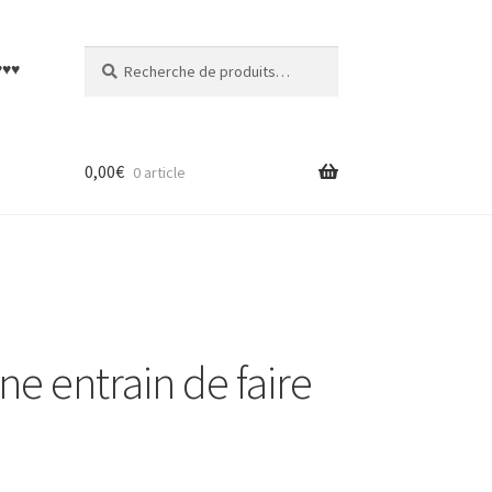
Recherche
Recherche
♥♥♥
pour :
0,00
€
0 article
e entrain de faire