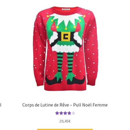
l
Corps de Lutine de Rêve – Pull Noël Femme
Note
4.00
29,45
€
sur 5