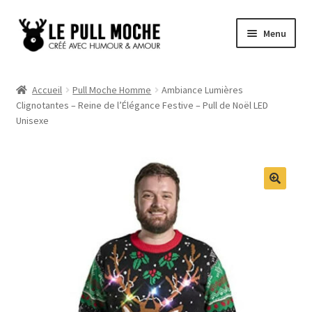
Aller
Aller
Menu
à
au
la
contenu
Pull de Noël
navigation
Accueil
Pull Moche Homme
Ambiance Lumières
Clignotantes – Reine de l’Élégance Festive – Pull de Noël LED
Pull Noël Femme
Unisexe
Pull Noël Homme
Pull Enfant
Pull Noël Promo