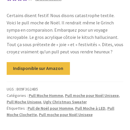
Noté
1
4.00
sur 5 basé
Certains disent festif. Nous disons catastrophe textile.
sur
Voici le pull moche de Noël. Il rendrait même le Grinch
notation
sympa en comparaison. Embarquez pour un voyage
client
incroyable. Le gros acrylique côtoie le kitsch hallucinant.
Tout ça sous prétexte de « joie » et « festivités ». Dites, vous
croyez vraiment qu’un pull peut vous rendre heureux ?
Indisponible sur Amazon
UGS :
B09F3G24B5
Catégories :
Pull Moche Homme
,
Pull moche pour Noël Unisexe
,
Pull Moche Unisexe
,
Ugly Christmas Sweater
Étiquettes :
Pull de Noël pour Homme
,
Pull Moche à LED
,
Pull
Moche Clochette
,
Pull moche pour Noël Unisexe