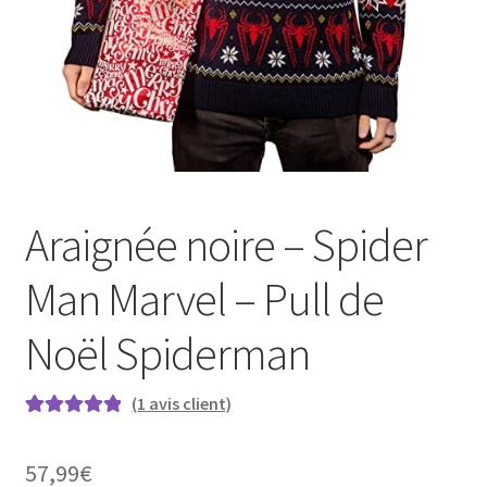
Araignée noire – Spider
Man Marvel – Pull de
Noël Spiderman
(
1
avis client)
Noté
1
5.00
sur
5 basé sur
57,99
€
notation