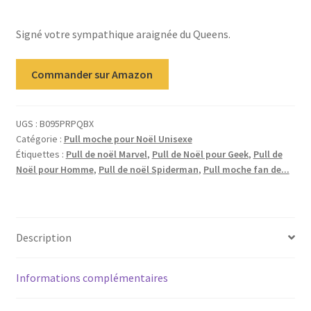
client
Signé votre sympathique araignée du Queens.
Commander sur Amazon
UGS :
B095PRPQBX
Catégorie :
Pull moche pour Noël Unisexe
Étiquettes :
Pull de noël Marvel
,
Pull de Noël pour Geek
,
Pull de
Noël pour Homme
,
Pull de noël Spiderman
,
Pull moche fan de...
Description
Informations complémentaires