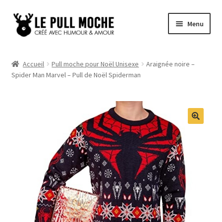
Aller
Aller
Menu
à
au
la
contenu
Pull de Noël
navigation
Accueil
Pull moche pour Noël Unisexe
Araignée noire –
Spider Man Marvel – Pull de Noël Spiderman
Pull Noël Femme
Pull Noël Homme
Pull Enfant
Pull Noël Promo