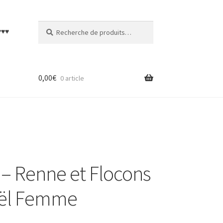
Recherche
Recherche
♥♥♥
pour :
0,00
€
0 article
 – Renne et Flocons
oël Femme