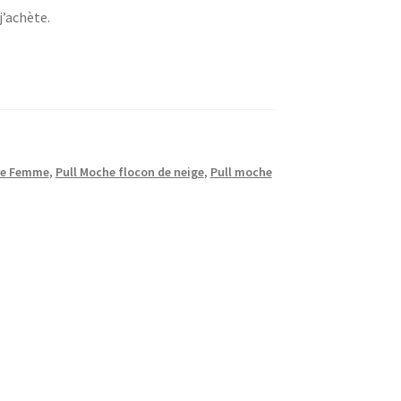
j’achète.
he Femme
,
Pull Moche flocon de neige
,
Pull moche