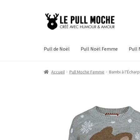
Aller
Aller
à
au
la
contenu
navigation
Pull de Noël
Pull Noël Femme
Pull
Accueil
Pull Moche Femme
Bambi à l’Échar