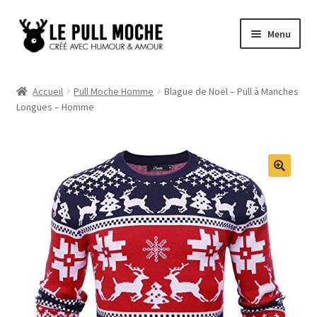
Aller
Aller
Menu
à
au
la
contenu
Pull de Noël
navigation
Accueil
Pull Moche Homme
Blague de Noël – Pull à Manches
Longues – Homme
Pull Noël Femme
Pull Noël Homme
Pull Enfant
Pull Noël Promo