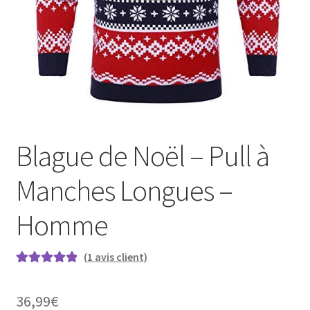
Blague de Noël – Pull à
Manches Longues –
Homme
(
1
avis client)
Noté
1
5.00
sur
5 basé sur
36,99
€
notation