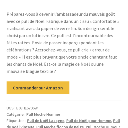
client
Préparez-vous à devenir l’ambassadeur du mauvais goût
avec ce pull de Noël. Fabriqué dans un tissu « confortable »
rivalisant avec du papier de verre fin. Son design semble
choisi par un lutin ivre. Ce pull est l’incontournable des
fêtes ratées. Envie de passer inaperçu pendant les
célébrations ? Accrochez-vous, ce pull crie « erreur de
mode ». Il est plus bruyant que votre oncle chantant faux
les chants de Noël. Est-ce la magie de Noël ou une
mauvaise blague textile ?
Commander sur Amazon
UGS :
B08HL6796W
Catégorie :
Pull Moche Homme
Étiquettes :
Pull de Noël Lasagne
,
Pull de Noël pour Homme
,
Pull
de noël vintage
,
Pull Moche flocon de neige
,
Pull Moche Humour
,