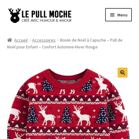
Aller
Aller
Menu
à
au
la
contenu
Pull de Noël
navigation
Accueil
Accessoires
Boule de Noël à Capuche – Pull de
Noël pour Enfant – Confort Automne-Hiver Rouge
Pull Noël Femme
Pull Noël Homme
Pull Enfant
Pull Noël Promo