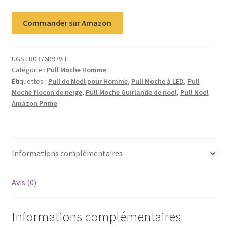
Commander sur Amazon
UGS :
B0B76D97VH
Catégorie :
Pull Moche Homme
Étiquettes :
Pull de Noël pour Homme
,
Pull Moche à LED
,
Pull
Moche flocon de neige
,
Pull Moche Guirlande de noël
,
Pull Noël
Amazon Prime
Informations complémentaires
Avis (0)
Informations complémentaires