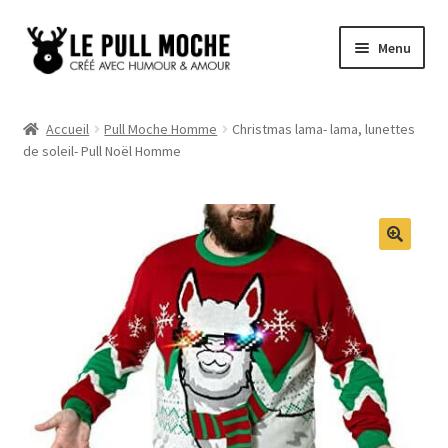
Aller
Aller
Menu
à
au
la
contenu
Pull de Noël
navigation
Accueil
Pull Moche Homme
Christmas lama- lama, lunettes
de soleil- Pull Noël Homme
Pull Noël Femme
Pull Noël Homme
Pull Enfant
Pull Noël Promo