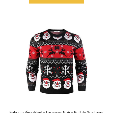
Babouin Père-Noël – Lasagnes Noir – Pull de Noël pour