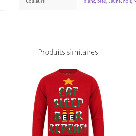
Couleurs
blanc
,
bleu
,
Jaune
,
noir
,
r
Produits similaires