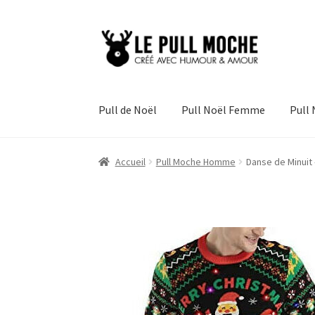
Aller
Aller
à
au
la
contenu
navigation
Pull de Noël
Pull Noël Femme
Pull
Accueil
Pull Moche Homme
Danse de Minuit 