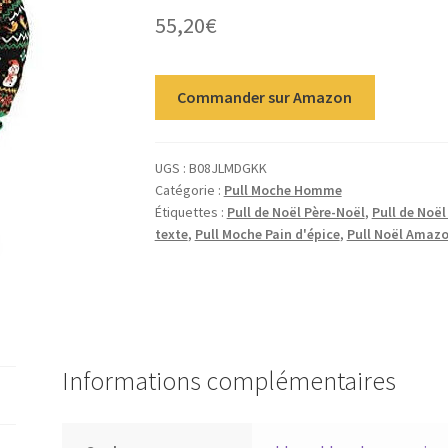
55,20
€
Commander sur Amazon
UGS :
B08JLMDGKK
Catégorie :
Pull Moche Homme
Étiquettes :
Pull de Noël Père-Noël
,
Pull de Noë
texte
,
Pull Moche Pain d'épice
,
Pull Noël Amaz
Informations complémentaires