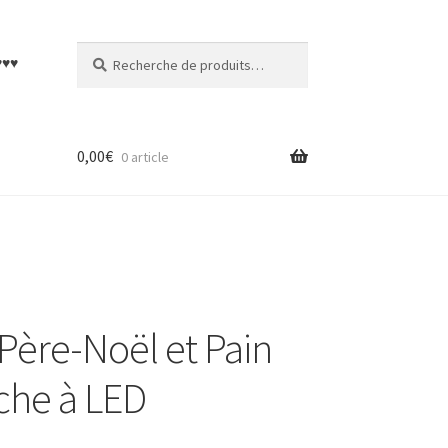
Recherche
Recherche
♥♥♥
pour :
0,00
€
0 article
Père-Noël et Pain
che à LED