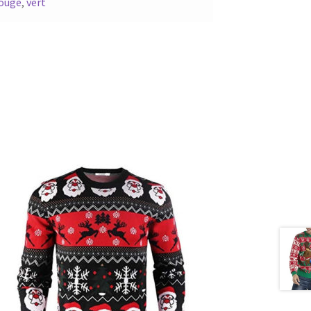
ouge
,
vert