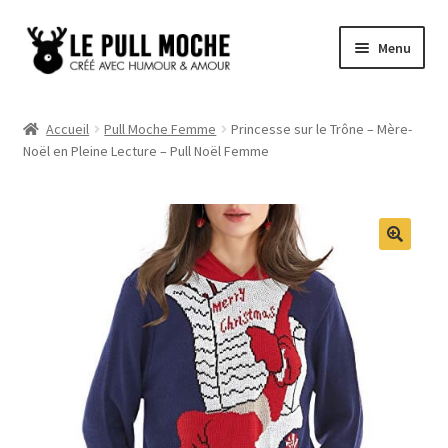
Aller
Aller
Menu
à
au
la
contenu
Pull de Noël
navigation
Accueil
Pull Moche Femme
Princesse sur le Trône – Mère-
Noël en Pleine Lecture – Pull Noël Femme
Pull Noël Femme
Pull Noël Homme
Pull Enfant
Pull Noël Promo