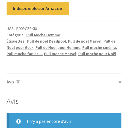
Indisponible sur Amazon
UGS :
B00PCZPKI0
Catégorie :
Pull Moche Homme
Étiquettes :
Pull de noël Deadpool
,
Pull de noël Marvel
,
Pull de
Noël pour Geek
,
Pull de Noël pour Homme
,
Pull moche cinéma
,
Pull moche fan de...
,
Pull moche Marvel
,
Pull moche pour Noël
Avis (0)
Avis
Il n’y a pas encore d’avis.