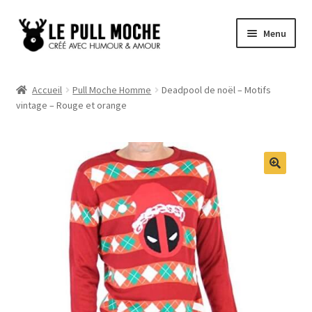
Aller
Aller
Menu
à
au
la
contenu
Pull de Noël
navigation
Accueil
Pull Moche Homme
Deadpool de noël – Motifs
vintage – Rouge et orange
Pull Noël Femme
Pull Noël Homme
Pull Enfant
Pull Noël Promo