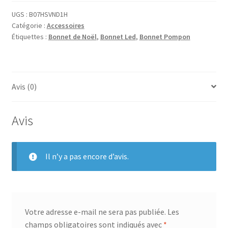
UGS :
B07HSVND1H
Catégorie :
Accessoires
Étiquettes :
Bonnet de Noël
,
Bonnet Led
,
Bonnet Pompon
Avis (0)
Avis
Il n’y a pas encore d’avis.
Votre adresse e-mail ne sera pas publiée.
Les
champs obligatoires sont indiqués avec
*