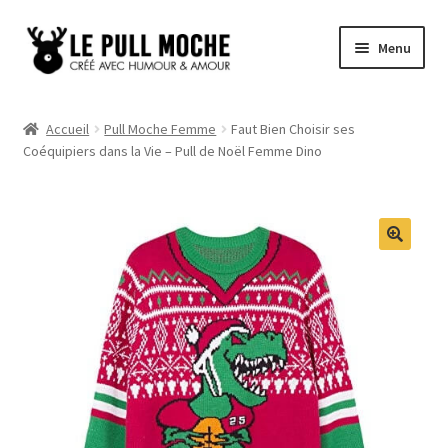
Aller
Aller
Menu
à
au
la
contenu
Pull de Noël
navigation
Accueil
Pull Moche Femme
Faut Bien Choisir ses
Coéquipiers dans la Vie – Pull de Noël Femme Dino
Pull Noël Femme
Pull Noël Homme
Pull Enfant
Pull Noël Promo