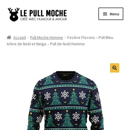
Aller
Aller
Menu
à
au
la
contenu
Pull de Noël
navigation
Accueil
Pull Moche Homme
Festive Flocons – Pull Bleu
Arbre de Noël et Neige – Pull de Noël Homme
Pull Noël Femme
Pull Noël Homme
Pull Enfant
Pull Noël Promo