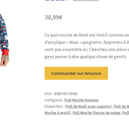
Noté
1
4.00
sur 5 basé
38,99
€
sur
notation
client
Ce pull moche de Noël est festif comme une d
d’acrylique « doux » qui gratte. Apprenez à
vont pas ensemble ici. Cherchez une pièce d
gens peiner à dire quelque chose de gentil.
Commander sur Amazon
UGS :
B0B76FC8MW
Catégorie :
Pull Moche Homme
Étiquettes :
Pull de Noël avec sapin(s)
,
Pull de 
Moche à motif
,
Pull Moche flocon de neige
,
Pul