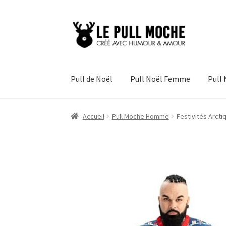
Aller
Aller
à
au
la
contenu
navigation
Pull de Noël
Pull Noël Femme
Pull
Accueil
Pull Moche Homme
Festivités Arcti