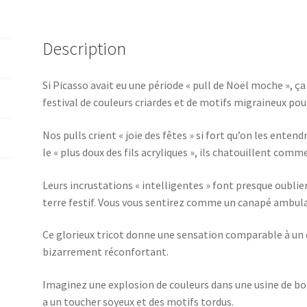
Description
Si Picasso avait eu une période « pull de Noël moche », ç
festival de couleurs criardes et de motifs migraineux pour
Nos pulls crient « joie des fêtes » si fort qu’on les ente
le « plus doux des fils acryliques », ils chatouillent comme 
Leurs incrustations « intelligentes » font presque oubli
terre festif. Vous vous sentirez comme un canapé ambul
Ce glorieux tricot donne une sensation comparable à un c
bizarrement réconfortant.
Imaginez une explosion de couleurs dans une usine de b
a un toucher soyeux et des motifs tordus.