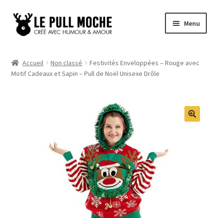
Aller
Aller
Menu
à
au
la
contenu
Pull de Noël
navigation
Accueil
Non classé
Festivités Enveloppées – Rouge avec
Motif Cadeaux et Sapin – Pull de Noël Unisexe Drôle
Pull Noël Femme
Pull Noël Homme
Pull Enfant
Pull Noël Promo