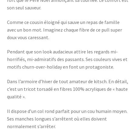
fort que le Père Noël annonçant sa tournée. Le confort est
son seul sauveur.
Comme ce cousin éloigné qui sauve un repas de famille
avec un bon mot. Imaginez chaque fibre de ce pull super
doux vous caressant.
Pendant que son look audacieux attire les regards mi-
horrifiés, mi-admiratifs des passants. Ses couleurs vives et
motifs churn-over-holiday en font un protagoniste.
Dans l’armoire d’hiver de tout amateur de kitsch. En détail,
c’est un tricot torsadé en fibres 100% acryliques de « haute
qualité ».
Il dispose d’un col rond parfait pour un cou humain moyen.
Ses manches longues s’arrêtent où elles doivent
normalement s’arrêter.