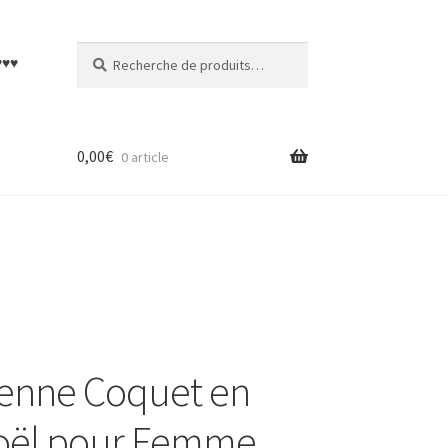
Recherche
Recherche
♥♥♥
pour :
0,00
€
0 article
Renne Coquet en
Noël pour Femme