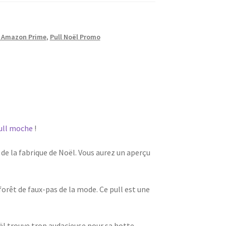
l Amazon Prime
,
Pull Noël Promo
ull moche
!
e la fabrique de Noël. Vous aurez un aperçu
orêt de faux-pas de la mode. Ce pull est une
l trouve trop audacieuse pour sa hotte.