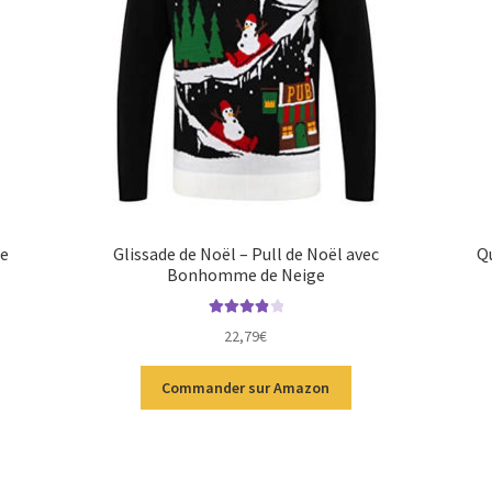
ge
Glissade de Noël – Pull de Noël avec
Qu
Bonhomme de Neige
Note
4.00
22,79
€
sur 5
Commander sur Amazon