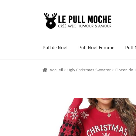
Aller
Aller
à
au
la
contenu
navigation
Pull de Noël
Pull Noël Femme
Pull
Accueil
Ugly Christmas Sweater
Flocon de 