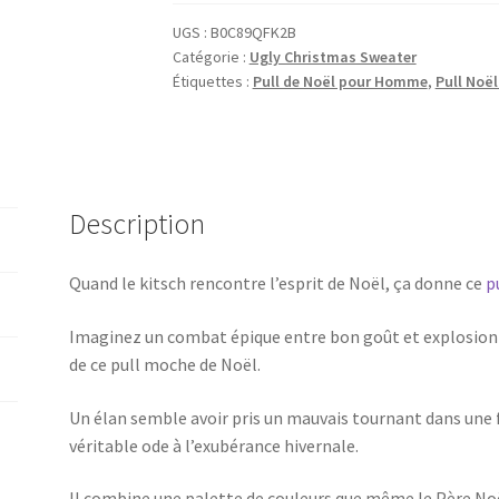
UGS :
B0C89QFK2B
Catégorie :
Ugly Christmas Sweater
Étiquettes :
Pull de Noël pour Homme
,
Pull Noë
Description
Quand le kitsch rencontre l’esprit de Noël, ça donne ce
p
Imaginez un combat épique entre bon goût et explosion d
de ce pull moche de Noël.
Un élan semble avoir pris un mauvais tournant dans une f
véritable ode à l’exubérance hivernale.
Il combine une palette de couleurs que même le Père Noë