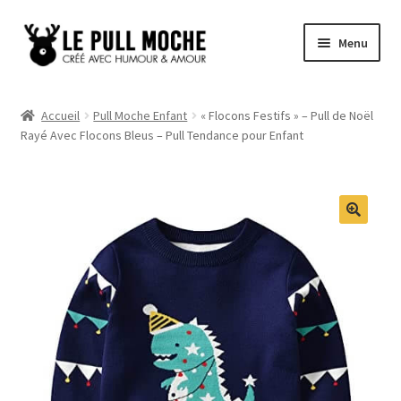
Aller
Aller
Menu
à
au
la
contenu
Pull de Noël
navigation
Accueil
Pull Moche Enfant
« Flocons Festifs » – Pull de Noël
Rayé Avec Flocons Bleus – Pull Tendance pour Enfant
Pull Noël Femme
Pull Noël Homme
Pull Enfant
Pull Noël Promo