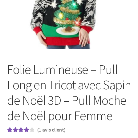
Folie Lumineuse – Pull
Long en Tricot avec Sapin
de Noël 3D – Pull Moche
de Noël pour Femme
(
1
avis client)
Noté
1
4.00