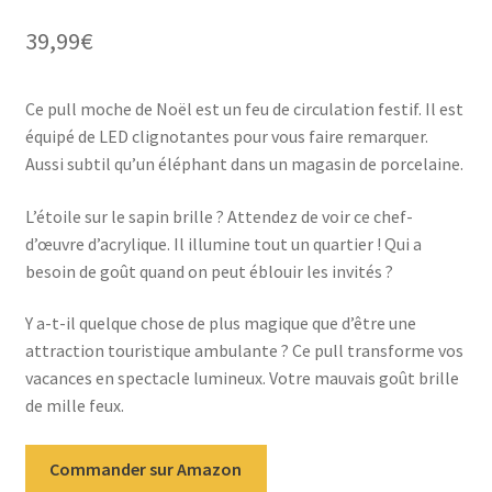
sur 5 basé
39,99
€
sur
notation
client
Ce pull moche de Noël est un feu de circulation festif. Il est
équipé de LED clignotantes pour vous faire remarquer.
Aussi subtil qu’un éléphant dans un magasin de porcelaine.
L’étoile sur le sapin brille ? Attendez de voir ce chef-
d’œuvre d’acrylique. Il illumine tout un quartier ! Qui a
besoin de goût quand on peut éblouir les invités ?
Y a-t-il quelque chose de plus magique que d’être une
attraction touristique ambulante ? Ce pull transforme vos
vacances en spectacle lumineux. Votre mauvais goût brille
de mille feux.
Commander sur Amazon