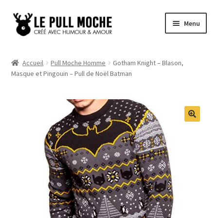
Aller
Aller
Menu
à
au
la
contenu
Pull de Noël
navigation
Accueil
Pull Moche Homme
Gotham Knight – Blason,
Masque et Pingouin – Pull de Noël Batman
Pull Noël Femme
Pull Noël Homme
Pull Enfant
Pull Noël Promo