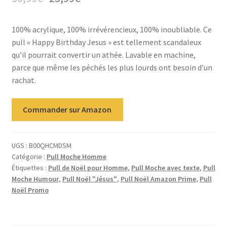
100% acrylique, 100% irrévérencieux, 100% inoubliable. Ce
pull « Happy Birthday Jesus » est tellement scandaleux
qu’il pourrait convertir un athée. Lavable en machine,
parce que même les péchés les plus lourds ont besoin d’un
rachat.
Commander sur Amazon
UGS :
B00QHCMDSM
Catégorie :
Pull Moche Homme
Étiquettes :
Pull de Noël pour Homme
,
Pull Moche avec texte
,
Pull
Moche Humour
,
Pull Noël "Jésus"
,
Pull Noël Amazon Prime
,
Pull
Noël Promo