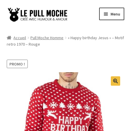
Aller
Aller
Menu
à
au
la
contenu
Pull de Noël
navigation
Accueil
Pull Moche Homme
« Happy birthday Jesus » – Motif
retro 1970 – Rouge
Pull Noël Femme
Pull Noël Homme
PROMO !
Pull Enfant
Pull Noël Promo