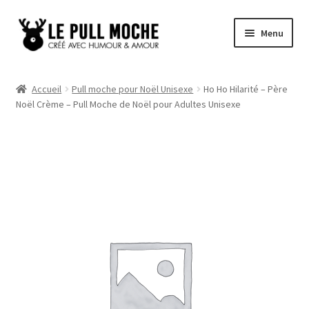
Aller
Aller
Menu
à
au
la
contenu
Pull de Noël
navigation
Accueil
Pull moche pour Noël Unisexe
Ho Ho Hilarité – Père
Noël Crème – Pull Moche de Noël pour Adultes Unisexe
Pull Noël Femme
Pull Noël Homme
Pull Enfant
Pull Noël Promo