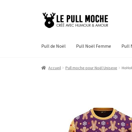
Aller
Aller
à
au
la
contenu
navigation
Pull de Noël
Pull Noël Femme
Pull
Accueil
Pull moche pour Noël Unisexe
HoHoH