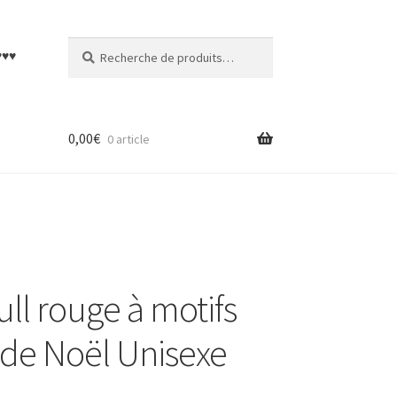
Recherche
Recherche
♥♥♥
pour :
0,00
€
0 article
ll rouge à motifs
l de Noël Unisexe