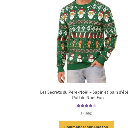
Les Secrets du Père-Noël – Sapin et pain d’ép
– Pull de Noël Fun
Note
4.00
34,99
€
sur 5
Commander sur Amazon