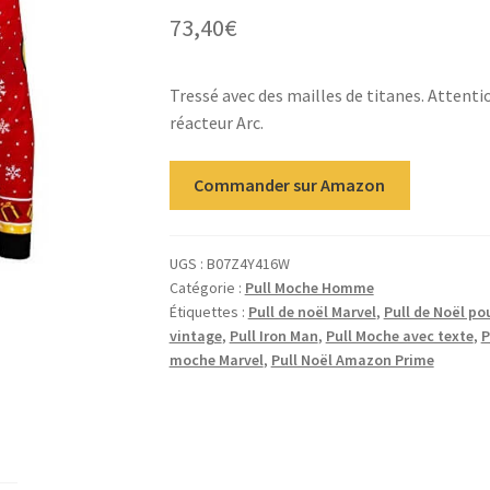
73,40
€
Tressé avec des mailles de titanes. Attenti
réacteur Arc.
Commander sur Amazon
UGS :
B07Z4Y416W
Catégorie :
Pull Moche Homme
Étiquettes :
Pull de noël Marvel
,
Pull de Noël po
vintage
,
Pull Iron Man
,
Pull Moche avec texte
,
P
moche Marvel
,
Pull Noël Amazon Prime