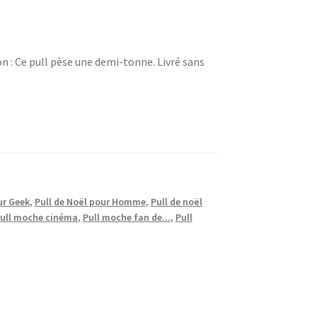
on : Ce pull pèse une demi-tonne. Livré sans
ur Geek
,
Pull de Noël pour Homme
,
Pull de noël
ull moche cinéma
,
Pull moche fan de...
,
Pull