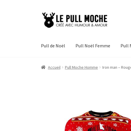
Aller
Aller
à
au
la
contenu
navigation
Pull de Noël
Pull Noël Femme
Pull
Accueil
Pull Moche Homme
Iron man – Rouge