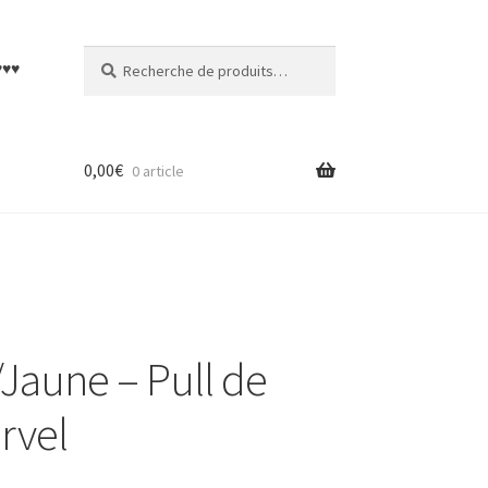
Recherche
Recherche
♥♥♥
pour :
0,00
€
0 article
Jaune – Pull de
rvel