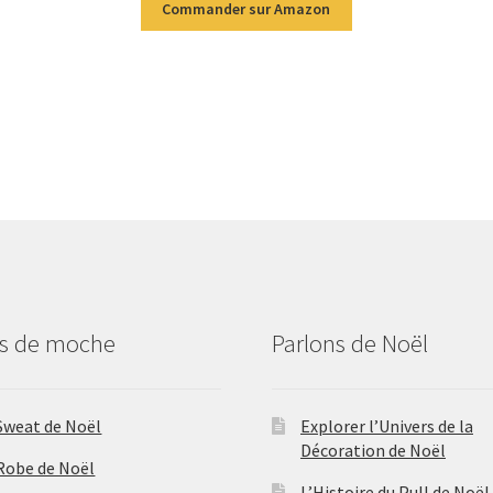
Commander sur Amazon
us de moche
Parlons de Noël
Sweat de Noël
Explorer l’Univers de la
Décoration de Noël
Robe de Noël
L’Histoire du Pull de Noël