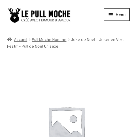
Aller
Aller
Menu
à
au
la
contenu
Pull de Noël
navigation
Accueil
Pull Moche Homme
Joke de Noël – Joker en Vert
Festif – Pull de Noël Unisexe
Pull Noël Femme
Pull Noël Homme
Pull Enfant
Pull Noël Promo