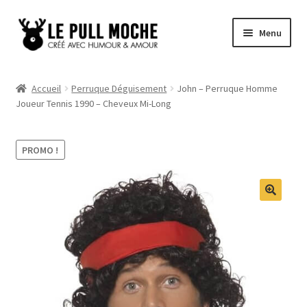
Aller
Aller
Menu
à
au
la
contenu
Pull de Noël
navigation
Accueil
Perruque Déguisement
John – Perruque Homme
Joueur Tennis 1990 – Cheveux Mi-Long
Pull Noël Femme
Pull Noël Homme
PROMO !
Pull Enfant
Pull Noël Promo