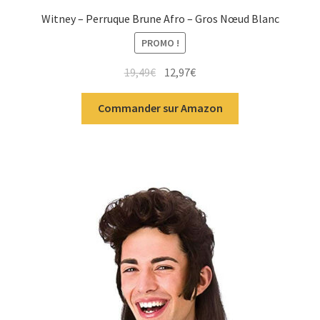
Witney – Perruque Brune Afro – Gros Nœud Blanc
PROMO !
19,49
€
12,97
€
Commander sur Amazon