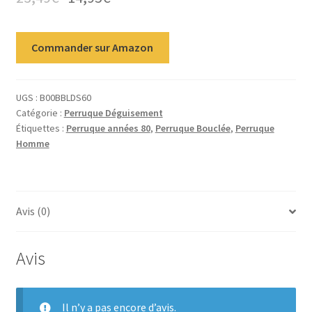
Commander sur Amazon
UGS :
B00BBLDS60
Catégorie :
Perruque Déguisement
Étiquettes :
Perruque années 80
,
Perruque Bouclée
,
Perruque
Homme
Avis (0)
Avis
Il n’y a pas encore d’avis.