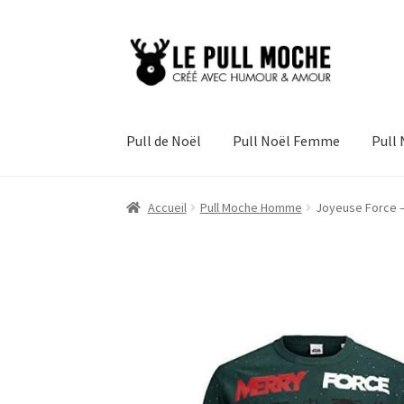
Aller
Aller
à
au
la
contenu
navigation
Pull de Noël
Pull Noël Femme
Pull
Accueil
Pull Moche Homme
Joyeuse Force – 