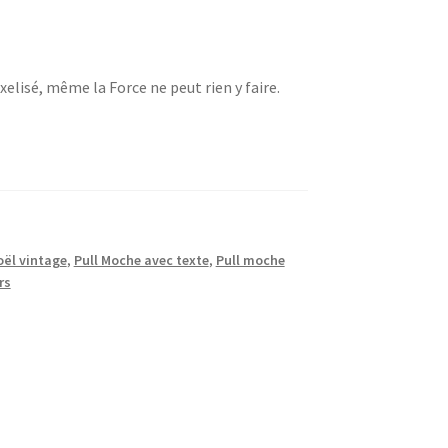
lisé, même la Force ne peut rien y faire.
oël vintage
,
Pull Moche avec texte
,
Pull moche
rs