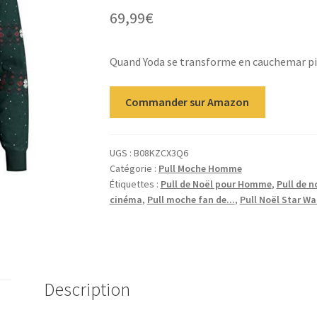
69,99
€
Quand Yoda se transforme en cauchemar pixe
Commander sur Amazon
UGS :
B08KZCX3Q6
Catégorie :
Pull Moche Homme
Étiquettes :
Pull de Noël pour Homme
,
Pull de n
cinéma
,
Pull moche fan de...
,
Pull Noël Star Wa
Description