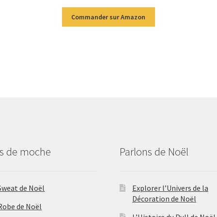
Commander sur Amazon
us de moche
Parlons de Noël
Sweat de Noël
Explorer l’Univers de la
Décoration de Noël
Robe de Noël
L’Histoire du Pull de Noël