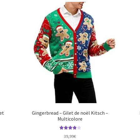
et
Gingerbread – Gilet de noël Kitsch –
Multicolore
Note
4.00
39,99
€
sur 5