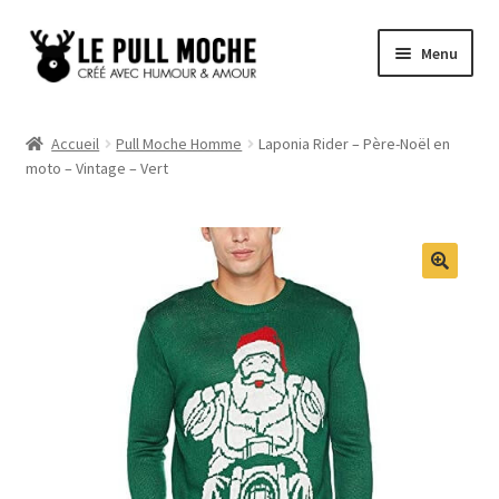
Aller
Aller
Menu
à
au
la
contenu
Pull de Noël
navigation
Accueil
Pull Moche Homme
Laponia Rider – Père-Noël en
moto – Vintage – Vert
Pull Noël Femme
Pull Noël Homme
Pull Enfant
Pull Noël Promo