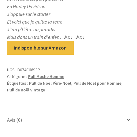
En Harley Davidson
J’appuie sur le starter
Et voici que je quitte la terre
J’irai p’t’être au paradis
Mais dans un train d’enfer… ♪♫♩♪♫♩
Indisponible sur Amazon
UGS :
B074C66S3P
Catégorie :
Pull Moche Homme
Étiquettes :
Pull de Noël Père-Noël
,
Pull de Noël pour Homme
,
Pull de noël vintage
Avis (0)