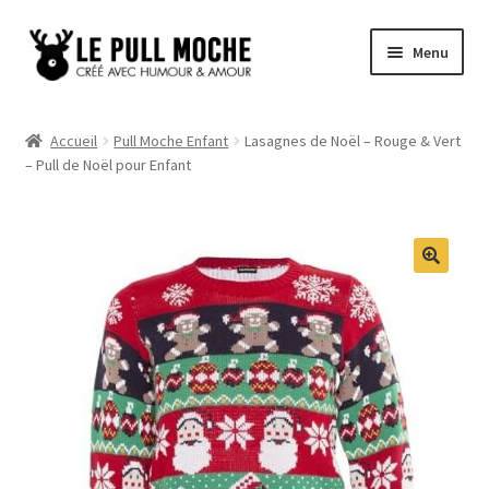
Aller
Aller
Menu
à
au
la
contenu
Pull de Noël
navigation
Accueil
Pull Moche Enfant
Lasagnes de Noël – Rouge & Vert
– Pull de Noël pour Enfant
Pull Noël Femme
Pull Noël Homme
Pull Enfant
Pull Noël Promo