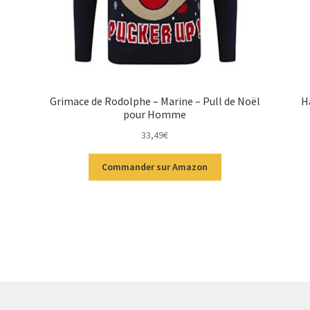
Grimace de Rodolphe – Marine – Pull de Noël
H
pour Homme
33,49
€
Commander sur Amazon