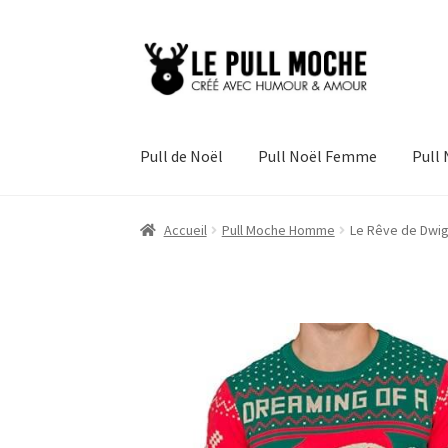
Aller
Aller
à
au
la
contenu
navigation
Pull de Noël
Pull Noël Femme
Pull
Accueil
Pull Moche Homme
Le Rêve de Dwigh