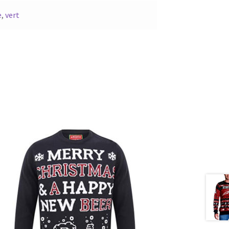
e
,
vert