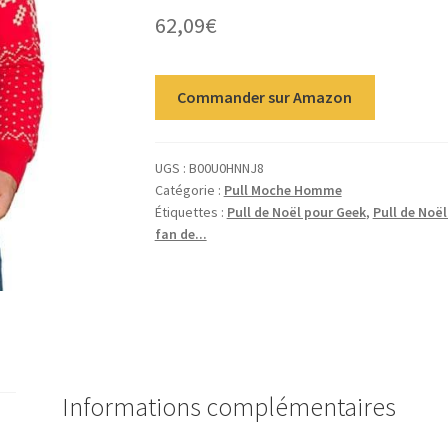
62,09
€
Commander sur Amazon
UGS :
B00U0HNNJ8
Catégorie :
Pull Moche Homme
Étiquettes :
Pull de Noël pour Geek
,
Pull de Noë
fan de...
Informations complémentaires