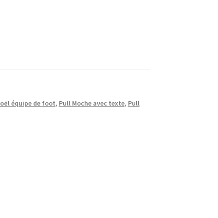
noël équipe de foot
,
Pull Moche avec texte
,
Pull