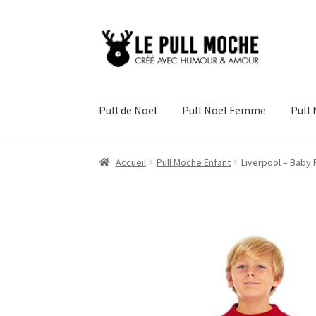
Aller
Aller
à
au
la
contenu
navigation
Pull de Noël
Pull Noël Femme
Pull
Accueil
Pull Moche Enfant
Liverpool – Baby 