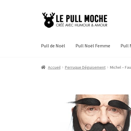
Aller
Aller
à
au
la
contenu
navigation
Pull de Noël
Pull Noël Femme
Pull
Accueil
Perruque Déguisement
Michel – Fa