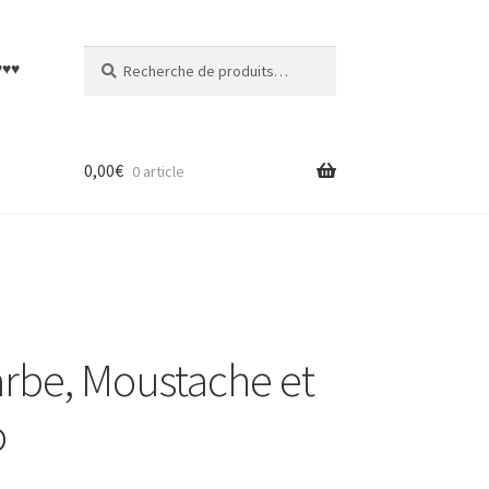
Recherche
Recherche
♥♥♥
pour :
0,00
€
0 article
arbe, Moustache et
o