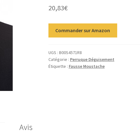
20,83
€
Commander sur Amazon
UGS :
B00S4571R8
Catégorie :
Perruque Déguisement
Étiquette :
Fausse Moustache
Avis