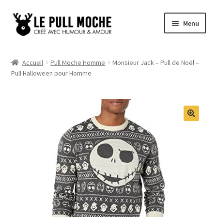
Aller
Aller
Menu
à
au
la
contenu
Pull de Noël
navigation
Accueil
Pull Moche Homme
Monsieur Jack – Pull de Noël –
Pull Halloween pour Homme
Pull Noël Femme
Pull Noël Homme
Pull Enfant
Pull Noël Promo